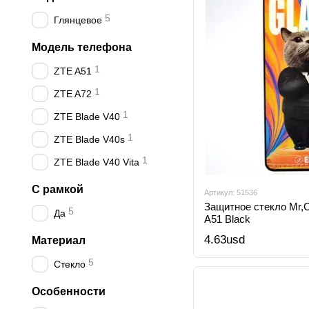
5
Глянцевое
Модель телефона
1
ZTE A51
1
ZTE A72
1
ZTE Blade V40
1
ZTE Blade V40s
1
ZTE Blade V40 Vita
С рамкой
Артикул: 51536
Защитное стекло Mr,Ca
5
Да
A51 Black
4.63usd
Материал
5
Стекло
Особенности