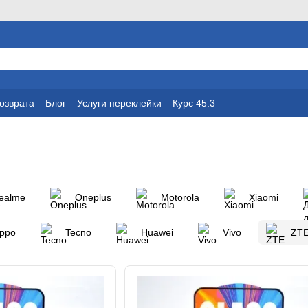
возврата
Блог
Услуги переклейки
Курс 45.3
ealme
Oneplus
Motorola
Xiaomi
ppo
Tecno
Huawei
Vivo
ZT