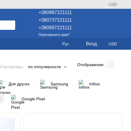
USD
+380987221111
+380737221111
+380997221111
Перезвонить вам?
Вход
Рус
USD
Отображение:
Сортировка:
по популярности
Для других
Samsung
Infinix
E
Google Pixel