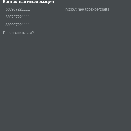
Контактная информация
+380987221111
http://t.me/appexpertparts
+380737221111
+380997221111
Перезвонить вам?