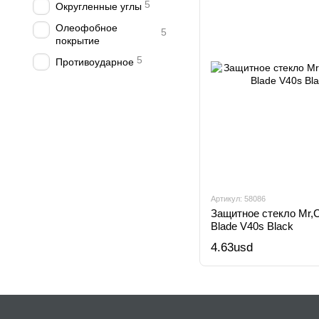
5
Округленные углы
Олеофобное
5
покрытие
5
Противоударное
Артикул: 58086
Защитное стекло Mr,Ca
Blade V40s Black
4.63usd