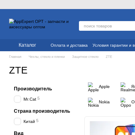
Перейти к основному контенту
Каталог
Оплата и доставка
Условия гарантии и 
Главная
Чехлы, стекло и пленки
Защитное стекло
ZTE
ZTE
Apple
R
Производитель
5
Mr.Cat
Nokia
O
Страна производитель
5
Китай
Вид