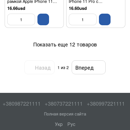
рамкой Apple iPhone 11
iPhone 11 Pro с
(без микросхемы) с ОСА
микросхемой Black Original
16.66usd
16.60usd
Black Original
1:1
Показать еще 12 товаров
Назад
Вперед
1
из 2
+380987221111
+380737221111
+380997221111
Полная версия сайта
Укр
Рус