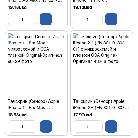
02157-A) с микросхемой и
микросхемой и OCA
19.18usd
19.13usd
пленкой ОСА Original/
пленкой Original/Оригинал
Оригинал
Тачскрин (Сенсор) Apple
Тачскрин (Сенсор) Apple
iPhone 11 Pro Max с
iPhone XR (PN:821-01808-
микросхемой и ОСА
01) с микросхемой и
18.98usd
17.97usd
пленкой Original/Оригинал
пленкой ОСА Original/
Оригинал