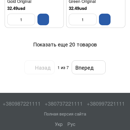
Gold Original
Green Original
32.49usd
32.49usd
Показать еще 20 товаров
Назад
Вперед
1
из 7
+380987221111
+380737221111
+380997221111
Полная версия сайта
Укр
Рус