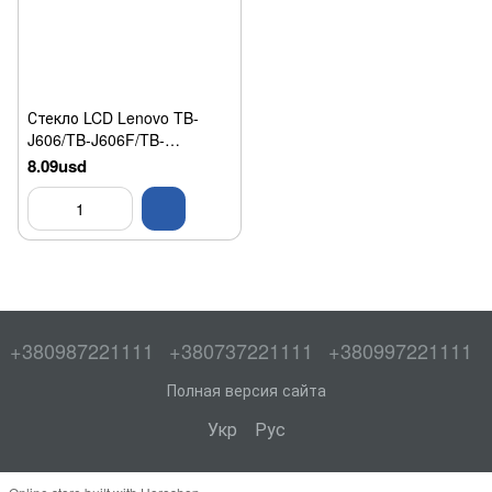
Стекло LCD Lenovo TB-
J606/TB-J606F/TB-
J606L/TB-J606N Tab P11 з
8.09usd
ОСА HC
+380987221111
+380737221111
+380997221111
Полная версия сайта
Укр
Рус