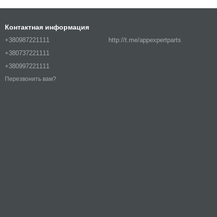
Контактная информация
+380987221111
http://t.me/appexpertparts
+380737221111
+380997221111
Перезвонить вам?