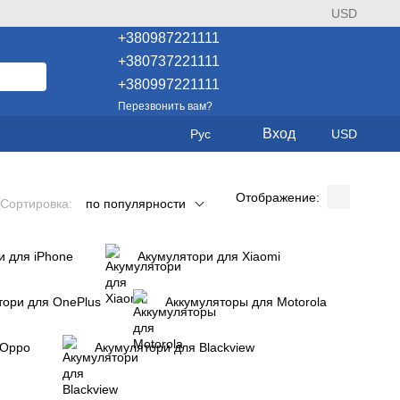
USD
+380987221111
+380737221111
+380997221111
Перезвонить вам?
Вход
Рус
USD
Отображение:
Сортировка:
по популярности
и для iPhone
Акумулятори для Xiaomi
тори для OnePlus
Аккумуляторы для Motorola
 Oppo
Акумулятори для Blackview