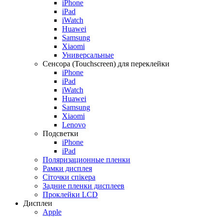
iPhone
iPad
iWatch
Huawei
Samsung
Xiaomi
Универсальные
Сенсора (Touchscreen) для переклейки
iPhone
iPad
iWatch
Huawei
Samsung
Xiaomi
Lenovo
Подсветки
iPhone
iPad
Поляризационные пленки
Рамки дисплея
Сіточки спікера
Задние пленки дисплеев
Проклейки LCD
Дисплеи
Apple