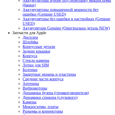
Аккумуляторы iPhone под перепайку микросхемы
(банки)
Аккумуляторы повышенной мощности без
ошибки (Geniune USED)
Аккумуляторы без ошибки в настройках (Geniune
USED)
Акумулятори Genuine (Оригінальна деталь NEW)
Запчасти для Apple
Дисплеи
Шлейфы
Корпусные детали
Задние крышки
Корпуса
Стекло камеры
Лотки для SIM
Болтики
Защитные экраны и пластины
Средние части корпуса
Антенны
Вибромоторы
Динамики бузера (громкоговорителя)
Динамики спикера (слухового)
Камеры
Микросхемы, платы
Разъемы и коннекторы