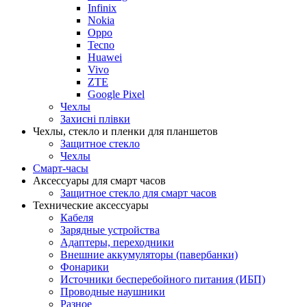
Infinix
Nokia
Oppo
Tecno
Huawei
Vivo
ZTE
Google Pixel
Чехлы
Захисні плівки
Чехлы, стекло и пленки для планшетов
Защитное стекло
Чехлы
Смарт-часы
Аксессуары для смарт часов
Защитное стекло для смарт часов
Технические аксессуары
Кабеля
Зарядные устройства
Адаптеры, переходники
Внешние аккумуляторы (павербанки)
Фонарики
Источники бесперебойного питания (ИБП)
Проводные наушники
Разное