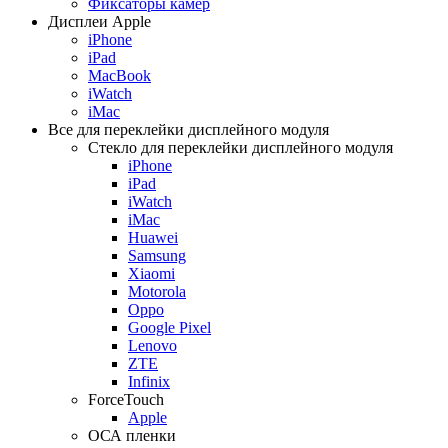
Фиксаторы камер
Дисплеи Apple
iPhone
iPad
MacBook
iWatch
iMac
Все для переклейки дисплейного модуля
Стекло для переклейки дисплейного модуля
iPhone
iPad
iWatch
iMac
Huawei
Samsung
Xiaomi
Motorola
Oppo
Google Pixel
Lenovo
ZTE
Infinix
ForceTouch
Apple
ОСА пленки