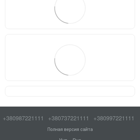
+380987221111
+380737221111
+380997221111
Полная версия сайта