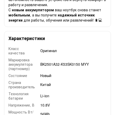
работу и развлечения.
С
новым
аккумулятором
ваш ноутбук снова станет
мобильным
, а вы получите
надежный источник
энергии
для работы, обучения или развлечений! 🔋💻
Характеристики
Класс
Оригинал
качества
Маркировка
аккумулятора
BK2501A32-K53SK0150 MYY
(партномер)
Состояние
Новый
Страна
Китай
производитель
Технология
Li-ion
батареи
Напряжение, В
10.8V
Мощность Вт/
56Wh