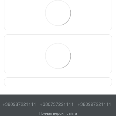
+380987221111
+380737221111
+380997221111
Полная версия сайта