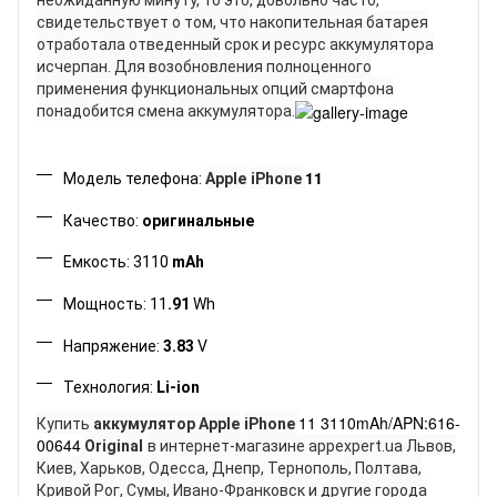
свидетельствует о том, что накопительная батарея
отработала отведенный срок и ресурс аккумулятора
исчерпан. Для возобновления полноценного
применения функциональных опций
смартфона
понадобится смена аккумулятора.
11
Модель телефона
:
Apple
iPhone
Качество
:
оригинальные
Емкость
: 3110
mAh
Мощность
:
11
.91
Wh
Напряжение
:
3.83
V
Технология
:
Li-ion
11 3110mAh/APN:616-
Купить
аккумулятор
Apple
iPhone
00644
Original
в интернет-магазине appexpert.ua Львов,
Киев, Харьков, Одесса, Днепр, Тернополь, Полтава,
Кривой Рог, Сумы, Ивано-Франковск и другие города