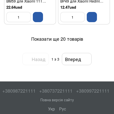
BM59 для Xiaomi 11T
BP49 для Xiaomi Redmi
Original
K40S/Poco F4 Original
22.64usd
12.47usd
Показати ще 20 товарів
Назад
Вперед
1
з 3
+380987221111
+380737221111
+380997221111
Повна версія сайту
Укр
Рус