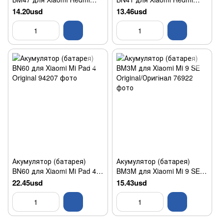
3/Redmi 3S/Redmi 3X/Redmi
Note 4 Original/Оригінал
14.20usd
13.46usd
4X Original/Оригінал
Акумулятор (батарея)
Акумулятор (батарея)
BN60 для Xiaomi Mi Pad 4
BM3M для Xiaomi Mi 9 SE
Original
Original/Оригінал
22.45usd
15.43usd