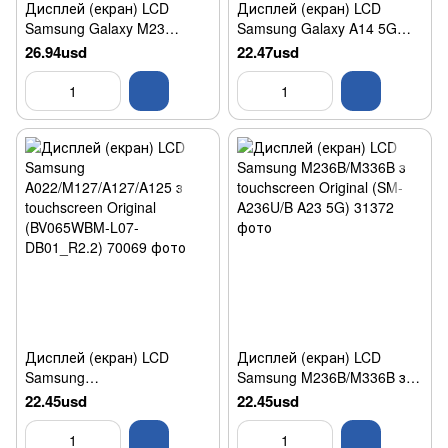
Дисплей (екран) LCD
Дисплей (екран) LCD
Samsung Galaxy M23
Samsung Galaxy A14 5G
5G/M33 5G ( M236B/M336B)
(SM-A146) з тачскріном
26.94usd
22.47usd
з тачскріном Original (SM-
Black Original
M236B V04)
Дисплей (екран) LCD
Дисплей (екран) LCD
Samsung
Samsung M236B/M336B з
A022/M127/A127/A125 з
touchscreen Original (SM-
22.45usd
22.45usd
touchscreen Original
A236U/B A23 5G)
(BV065WBM-L07-