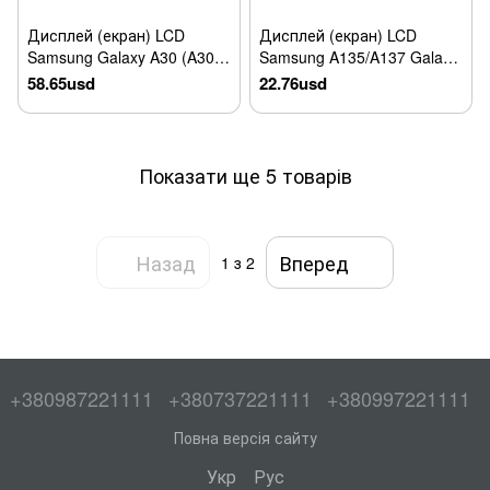
Дисплей (екран) LCD
Дисплей (екран) LCD
Samsung Galaxy A30 (A305)
Samsung A135/A137 Galaxy
з тачскріном Black Original
A13 з touchscreen Original
58.65usd
22.76usd
(BS066FBM-L01-
D800_R5.7)
Показати ще 5 товарів
Назад
Вперед
1
з 2
+380987221111
+380737221111
+380997221111
Повна версія сайту
Укр
Рус