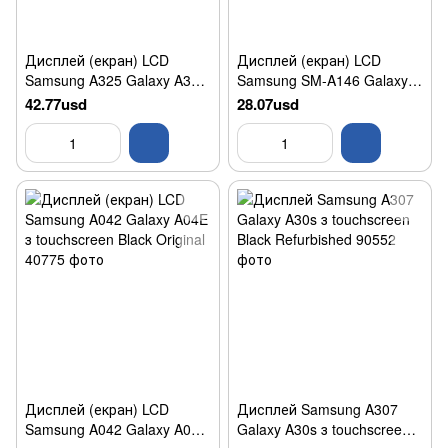
Дисплей (екран) LCD
Дисплей (екран) LCD
Samsung A325 Galaxy A32
Samsung SM-A146 Galaxy
4G з touchscreen та
A14 5G з touchscreen (V04)
42.77usd
28.07usd
рамкою Black HC OLED
Black Original
Дисплей (екран) LCD
Дисплей Samsung A307
Samsung A042 Galaxy A04E
Galaxy A30s з touchscreen