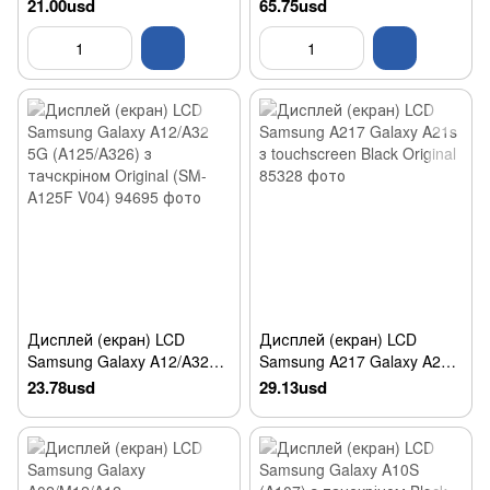
з touchscreen Black Original
Black Refurbished
21.00usd
65.75usd
Дисплей (екран) LCD
Дисплей (екран) LCD
Samsung Galaxy A12/A32
Samsung A217 Galaxy A21s
5G (A125/A326) з
з touchscreen Black Original
23.78usd
29.13usd
тачскріном Original (SM-
A125F V04)