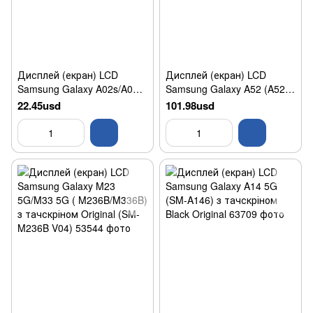
Дисплей (екран) LCD
Дисплей (екран) LCD
Samsung Galaxy A02s/A03s
Samsung Galaxy A52 (A525)
(A025/A037) з тачскріном
з тачскріном Black Original
22.45usd
101.98usd
Black (LM5C3482F0-A1)