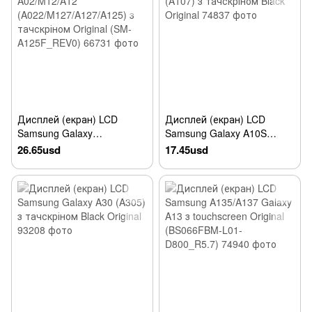
Дисплей (екран) LCD
Дисплей (екран) LCD
Samsung Galaxy
Samsung Galaxy A10S
A02/M12/A12
(A107) з тачскріном Black
26.65usd
17.45usd
(A022/M127/A127/A125) з
Original
тачскріном Original (SM-
A125F_REV0)