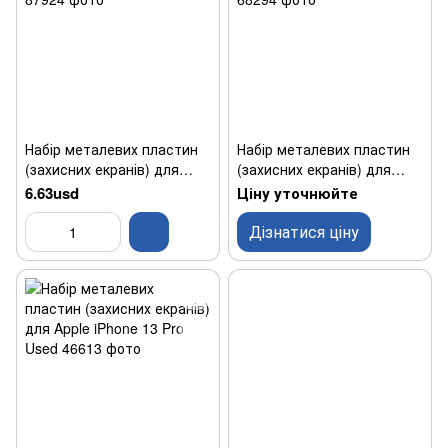
Набір металевих пластин
Набір металевих пластин
(захисних екранів) для
(захисних екранів) для
Apple iPhone 12 Used
Apple iPhone 6s Used
6.63usd
Ціну уточнюйте
Дізнатися ціну