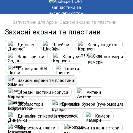
Запчастини для Apple
Захисні екрани та пластини
Захисні екрани та пластини
Дисплеї
Шлейфи
Корпусні деталі
Задні кришки
Корпуса
Скло камери
Лотки для SIM
Гвинти
Захисні екрани та пластини
Середні частини корпуса
Антени
Вібромотори
Динаміки бузера (гучномовця)
Динаміки спікера (слухового)
Камери
Мікросхеми, плати
Роз'єми та коннектори