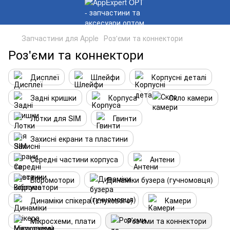
Запчастини для Apple
Роз'єми та коннектори
Роз'єми та коннектори
Дисплеї
Шлейфи
Корпусні деталі
Задні кришки
Корпуса
Скло камери
Лотки для SIM
Гвинти
Захисні екрани та пластини
Середні частини корпуса
Антени
Вібромотори
Динаміки бузера (гучномовця)
Динаміки спікера (слухового)
Камери
Мікросхеми, плати
Роз'єми та коннектори