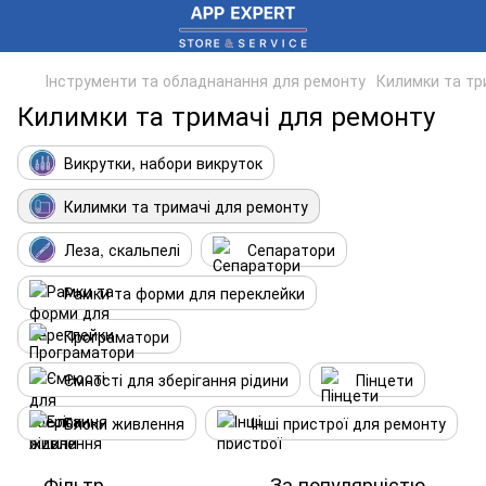
Інструменти та обладнанання для ремонту
Килимки та тр
Килимки та тримачі для ремонту
Викрутки, набори викруток
Килимки та тримачі для ремонту
Леза, скальпелі
Сепаратори
Рамки та форми для переклейки
Програматори
Ємності для зберігання рідини
Пінцети
Блоки живлення
Інші пристрої для ремонту
Фільтр
За популярністю