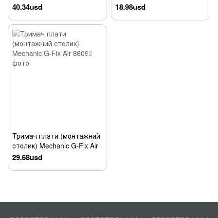
CP14+ з LED підсвідкою
гвинтиків) Blue
40.34usd
18.98usd
(350мм*225мм / 150Вт / 50-
120°C)
Тримач плати (монтажний
столик) Mechanic G-Fix Air
29.68usd