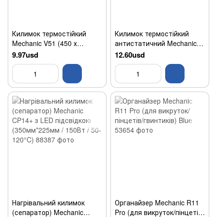
Килимок термостійкий
Килимок термостійкий
Mechanic V51 (450 х
антистатичний Mechanic
300mm) Blue
V63 (450 х 300mm) Blue
9.97usd
12.60usd
Нагрівальний килимок
Органайзер Mechanic R11
(сепаратор) Mechanic
Pro (для викруток/пінцетів/