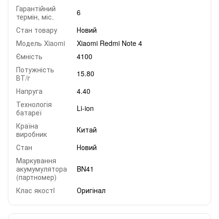
Гарантійний
6
термін, міс.
Стан товару
Новий
Модель Xiaomi
Xiaomi Redmi Note 4
Ємність
4100
Потужність
15.80
ВТ/г
Напруга
4.40
Технологія
Li-ion
батареї
Країна
Китай
виробник
Стан
Новий
Маркування
акумумулятора
BN41
(партномер)
Клас якостІ
Оригінал