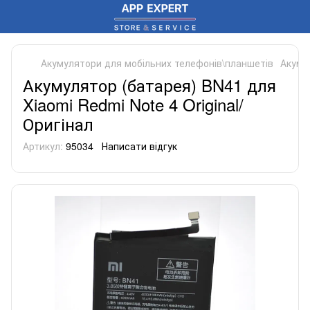
Акумулятори для мобільних телефонів\планшетів
Акуму
Акумулятор (батарея) BN41 для
Xiaomi Redmi Note 4 Original/
Оригінал
Артикул:
95034
Написати відгук