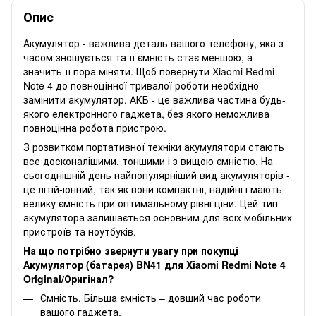
Опис
Акумулятор - важлива деталь вашого телефону, яка з
часом зношується та її ємність стає меншою, а
значить її пора міняти. Щоб повернути Xiaomi Redmi
Note 4 до повноцінної тривалої роботи необхідно
замінити акумулятор. АКБ - це важлива частина будь-
якого електронного гаджета, без якого неможлива
повноцінна робота пристрою.
З розвитком портативної техніки акумулятори стають
все досконалішими, тоншими і з вищою ємністю. На
сьогоднішній день найпопулярніший вид акумуляторів -
це літій-іонний, так як вони компактні, надійні і мають
велику ємність при оптимальному рівні ціни. Цей тип
акумулятора залишається основним для всіх мобільних
пристроїв та ноутбуків.
На що потрібно звернути увагу при покупці
Акумулятор (батарея) BN41 для Xiaomi Redmi Note 4
Original/Оригінал?
Ємність. Більша ємність – довший час роботи
вашого гаджета.