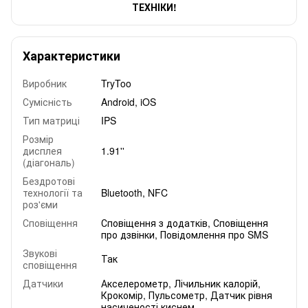
ТЕХНІКИ!
Характеристики
Виробник
TryToo
Сумісність
Android, iOS
Тип матриці
IPS
Розмір
дисплея
1.91''
(діагональ)
Бездротові
технології та
Bluetooth, NFC
роз'єми
Сповіщення
Сповіщення з додатків, Сповіщення
про дзвінки, Повідомлення про SMS
Звукові
Так
сповіщення
Датчики
Акселерометр, Лічильник калорій,
Крокомір, Пульсометр, Датчик рівня
насиченості киснем