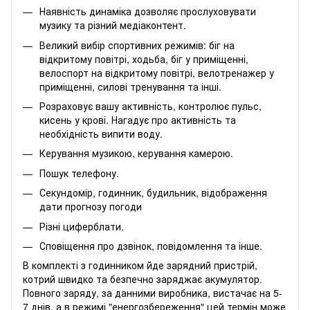
Наявність динаміка дозволяє прослуховувати
музику та різний медіаконтент.
Великий вибір спортивних режимів: біг на
відкритому повітрі, ходьба, біг у приміщенні,
велоспорт на відкритому повітрі, велотренажер у
приміщенні, силові тренування та інші.
Розраховує вашу активність, контролює пульс,
кисень у крові. Нагадує про активність та
необхідність випити воду.
Керування музикою, керування камерою.
Пошук телефону.
Секундомір, годинник, будильник, відображення
дати прогнозу погоди
Різні циферблати.
Сповіщення про дзвінок, повідомлення та інше.
В комплекті з годинником йде зарядний пристрій,
котрий швидко та безпечно заряджає акумулятор.
Повного заряду, за данними виробника, вистачає на 5-
7 днів, а в режимі "енергозбереження" цей термін може