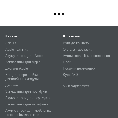
Каталог
Клієнтам
ANSTY
Вхід до кабінету
Apple технічка
Оплата і доставка
Акумулятори для Apple
Умови гарантії та повернення
Запчастини для Apple
Блог
Дисплеї Apple
Послуги переклейки
Все для переклейки
Курс 45.3
дисплейного модуля
Дисплеї
Ми в соцмережах
Запчастини для ноутбуків
Акумулятори для ноутбуків
Запчастини для телефонів
Акумулятори для мобільних
телефонів\планшетів