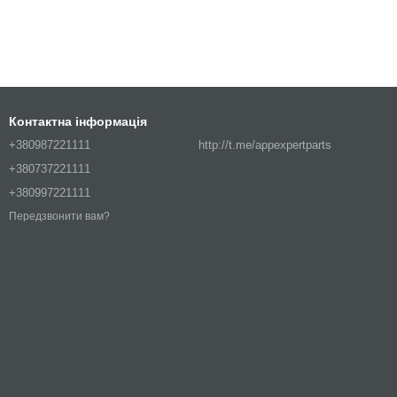
Контактна інформація
+380987221111
http://t.me/appexpertparts
+380737221111
+380997221111
Передзвонити вам?