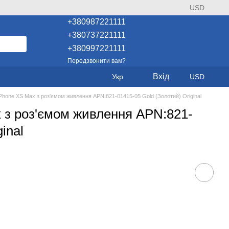
USD
+380987221111
+380737221111
+380997221111
Передзвонити вам?
Вхід
Укр
USD
Phone XS Max з роз'ємом живлення APN:821-01415-05 Gold (Золотий) Original
 з роз'ємом живлення APN:821-
inal