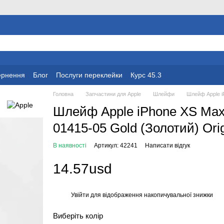
вернення
Блог
Послуги переклейки
Курс 45.3
Головна
Запчастини для Apple
Шлейфи
Шлейф Apple i
Шлейф Apple iPhone XS Max
01415-05 Gold (Золотий) Orig
В наявності
Артикул: 42241
Написати відгук
14.57usd
Увійти
для відображення накопичувальної знижки
%
Виберіть колір