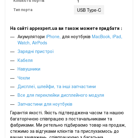
Кількість портів
1
Тип порта
USB Type-C
На сайті appexpert.ua ви також можете придбати :
Акумулятори
iPhone
,
для
ноутбуків
MacBook
,
iPad
,
Watch
,
AirPods
Зарядні пристрої
Кабеля
Навушники
Чохли
Дисплеї, шлейфи, та інші запчастини
Все для переклейки дисплейного модуля
Запчастини для ноутбуків
Гарантія якості. Якість підтверджена часом та нашою
багаторічною співпрацею з постачальниками та
фабриками. Ми ретельно підбираємо товар на продаж,
стежимо за відгуками клієнтів та прислухаємось до
ваших зауважень, співпрацюємо з багатьма