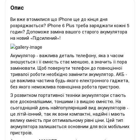
Опис
Ви вже втомилися що iPhone ще до кінця дня
розряджається? iPhone 6 Plus треба заряджати кожні 5
годин? Допоможе заміна вашого старого акумулятора
на новий «Підсилений»!
Акумулятор - важлива деталь телефону, яка з часом
зношується і її ємність стає меншою, а значить її пора
замінювати. Щоб повернути телефон до повноцінної
тривалої роботи необхідно замінити акумулятор. АКБ -
це важлива частина будь-якого електронного гаджета,
без якого неможлива повноцінна робота пристрою.
З розвитком портативної техніки акумулятори стають
все досконалішими, тоншими і з вищою ємністю. На
сьогоднішній день найпопулярніший вид акумуляторів -
це літій-іонний, так як вони компактні, надійні і мають
велику ємність при оптимальному рівні ціни. Цей тип
акумулятора залишається основним для всіх мобільних
пристроїв.