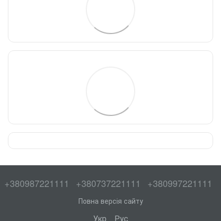
+380987221111
+380737221111
+380997221111
Повна версія сайту
Укр
Рус