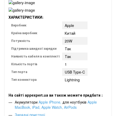
ХАРАКТЕРИСТИКИ:
Виробник
Apple
Країна виробник
Китай
Потужність
20W
Підтримка швидкої зарядки
Так
Наявність кабеля в комплекті
Так
Кількість портів
1
Тип порта
USB Type-C
Тип коннектора
Lightning
На сайті appexpert.ua ви також можете придбати :
Акумулятори
Apple iPhone
,
для
ноутбуків
Apple
MacBook
,
iPad
,
Apple Watch
,
AirPods
Зарядні пристрої