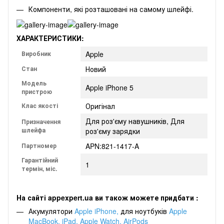
Компоненти, які розташовані на самому шлейфі.
ХАРАКТЕРИСТИКИ:
Виробник
Apple
Стан
Новий
Модель
Apple iPhone 5
пристрою
Клас якості
Оригінал
Для роз'єму навушників, Для
Призначення
шлейфа
роз'єму зарядки
Партномер
APN:821-1417-A
Гарантійний
1
термін, міс.
На сайті appexpert.ua ви також можете придбати :
Акумулятори
Apple iPhone
,
для
ноутбуків
Apple
MacBook
,
iPad
,
Apple Watch
,
AirPods