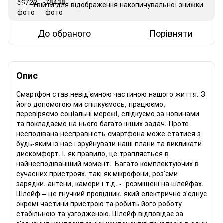
Увійти
для відображення накопичувальної знижки
%
До обраного
Порівняти
Опис
Смартфон став невід’ємною частиною нашого життя. З
його допомогою ми спілкуємось, працюємо,
перевіряємо соціальні мережі, слідкуємо за новинами
та покладаємо на нього багато інших задач. Проте
несподівана несправність смартфона може статися з
будь-яким із нас і зруйнувати наші плани та викликати
дискомфорт. І, як правило, це трапляється в
найнесподіваніший момент. Багато комплектуючих в
сучасних пристроях, такі як мікрофони, роз’єми
зарядки, антени, камери і т.д. - розміщені на шлейфах.
Шлейф – це гнучкий провідник, який електрично з'єднує
окремі частини пристрою та робить його роботу
стабільною та узгодженою. Шлейф відповідає за
з’єднання комплектуючих компонентів пристрою в одну