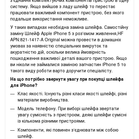
систему. Якщо вийшов з ладу шлейф то перестає
працювати важливий компонент пристрою, без якого
подальше використання неможливе.
У таких випадках необхідна заміна шлейфа. Самостійну
заміну Шлейф Apple iPhone 5 з роз'ємом живлення,HF
APN:821-1417-A Original можна провести в домашніх
умовах за наявністю спеціальних викруток та
акуратністю дій, оскільки велика ймовірність
пошкодження важливої деталі вашого пристрою. Якщо
ви ніколи не займалися заміною запчастин iPhone 5 то
такого виду роботи варто доручити спеціалісту.
На що потрібно звернути увагу при покупці шлейфа
для iPhone?
Клас якості. Існують різні класи якості шлейфі, різні
матеріали виробництва.
Модель телефону. При виборі шлейфа звертати
увагу сумісність з пристроєм, деякі шлейфи сумісні
із кількома різними пристроями.
Компоненти, які повинен з‘єднювати між собою
шлейф.