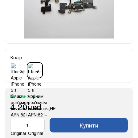
Колір
В наявності
4.20usd
Купити