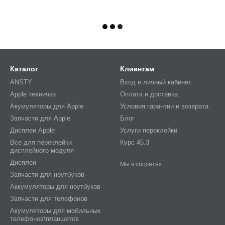
Каталог
Клиентам
ANSTY
Вход в личный кабинет
Apple техничка
Оплата и доставка
Акумуляторы для Apple
Условия гарантии и возврата
Запчасти для Apple
Блог
Дисплеи Apple
Услуги переклейки
Все для переклейки
Курс 45.3
дисплейного модуля
Дисплеи
Мы в соцсетях
Запчасти для ноутбуков
Аккумуляторы для ноутбуков
Запчасти для телефонов
Акумуляторы для мобильных
телефонов\планшетов