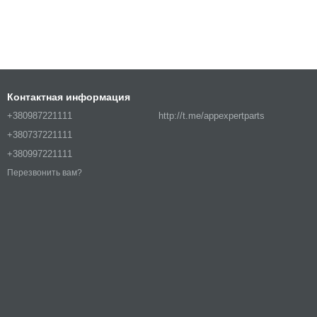
Контактная информация
+380987221111
http://t.me/appexpertparts
+380737221111
+380997221111
Перезвонить вам?