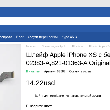
возврата
Блог
Услуги переклейки
Курс 45.3
Главная
Запчасти для Apple
Шлейфы
Шлейф Apple iPh
Шлейф Apple iPhone XS с б
02383-A,821-01363-A Origina
В наличии
Артикул: 68587
Оставить отзыв
14.22usd
Войти
для отображения накопительной скидки
%
Выберите цвет