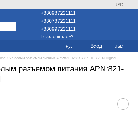
USD
+380987221111
+380737221111
+380997221111
Перезвонить вам?
Вход
Рус
USD
one XS с белым разъемом питания APN:821-02383-A,821-01363-A Original
елым разъемом питания APN:821-
l