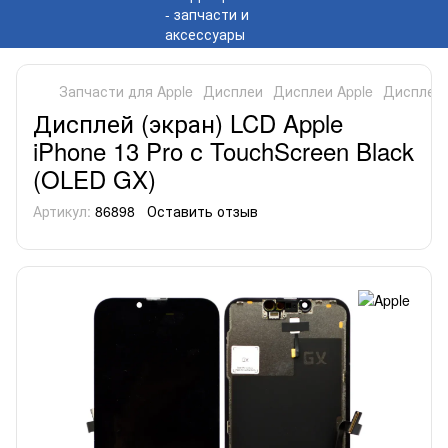
Запчасти для Apple
Дисплеи
Дисплеи Apple
Дисплей (
Дисплей (экран) LCD Apple
iPhone 13 Pro с TouchScreen Black
(OLED GX)
Артикул:
86898
Оставить отзыв