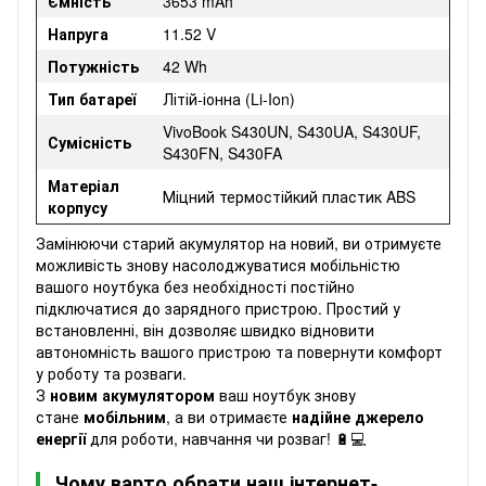
Ємність
3653 mAh
Напруга
11.52 V
Потужність
42 Wh
Тип батареї
Літій-іонна (Li-Ion)
VivoBook S430UN, S430UA, S430UF,
Сумісність
S430FN, S430FA
Матеріал
Міцний термостійкий пластик ABS
корпусу
Замінюючи старий акумулятор на новий, ви отримуєте
можливість знову насолоджуватися мобільністю
вашого ноутбука без необхідності постійно
підключатися до зарядного пристрою. Простий у
встановленні, він дозволяє швидко відновити
автономність вашого пристрою та повернути комфорт
у роботу та розваги.
З
новим
акумулятором
ваш ноутбук знову
стане
мобільним
, а ви отримаєте
надійне джерело
енергії
для роботи, навчання чи розваг! 🔋💻
Чому варто обрати наш інтернет-