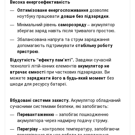
Висока енергоефективність
Оптимізоване енергоспоживання
дозволяє
ноутбуку працювати
довше без підзарядки
.
Мінімальний рівень
саморозряду
– акумулятор
зберігає заряд навіть після тривалого простою.
Збалансована напруга та струм заряджання
допомагають підтримувати
стабільну роботу
пристрою
.
Відсутність “ефекту пам’яті”.
Завдяки сучасній
технології літій-іонних елементів
акумулятор не
втрачає ємності
при часткових підзарядках. Ви
можете
заряджати його в будь-який момент
без
шкоди для ресурсу батареї.
Вбудовані системи захисту.
Акумулятор обладнаний
сучасними системами безпеки, які запобігають:
Перевантаженню
– запобігає пошкодженню
акумулятора через надмірну подачу струму.
Перегріву
– контролює температуру, запобігаючи
перегріванню під час роботи та заряджання.