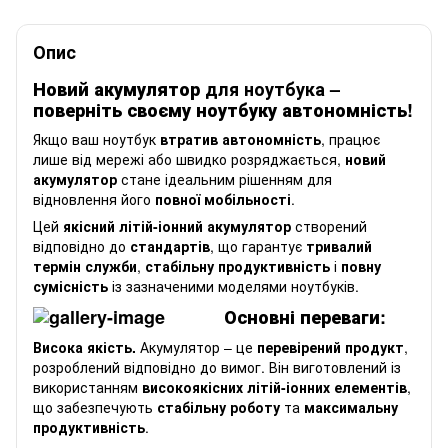
Опис
Новий акумулятор
для ноутбука
–
поверніть своєму ноутбуку автономність!
Якщо ваш ноутбук
втратив автономність
, працює
лише від мережі або швидко розряджається,
новий
акумулятор
стане ідеальним рішенням для
відновлення його
повної мобільності
.
Цей
якісний літій-іонний акумулятор
створений
відповідно до
стандартів
, що гарантує
тривалий
термін служби
,
стабільну продуктивність
і
повну
сумісність
із зазначеними моделями ноутбуків.
Основні переваги:
Висока якість.
Акумулятор – це
перевірений продукт
,
розроблений відповідно до вимог. Він виготовлений із
використанням
високоякісних літій-іонних елементів
,
що забезпечують
стабільну роботу
та
максимальну
продуктивність
.