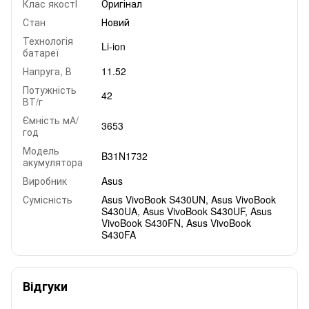
Клас якостІ
Оригінал
Стан
Новий
Технологія
Li-ion
батареї
Напруга, В
11.52
Потужність
42
ВТ/г
Ємність мА/
3653
год
Модель
B31N1732
акумулятора
Виробник
Asus
Сумісність
Asus VivoBook S430UN, Asus VivoBook
S430UA, Asus VivoBook S430UF, Asus
VivoBook S430FN, Asus VivoBook
S430FA
Відгуки